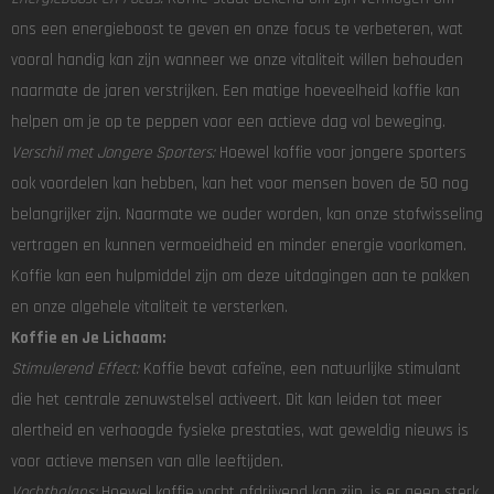
ons een energieboost te geven en onze focus te verbeteren, wat
vooral handig kan zijn wanneer we onze vitaliteit willen behouden
naarmate de jaren verstrijken. Een matige hoeveelheid koffie kan
helpen om je op te peppen voor een actieve dag vol beweging.
Verschil met Jongere Sporters:
Hoewel koffie voor jongere sporters
ook voordelen kan hebben, kan het voor mensen boven de 50 nog
belangrijker zijn. Naarmate we ouder worden, kan onze stofwisseling
vertragen en kunnen vermoeidheid en minder energie voorkomen.
Koffie kan een hulpmiddel zijn om deze uitdagingen aan te pakken
en onze algehele vitaliteit te versterken.
Koffie en Je Lichaam:
Stimulerend Effect:
Koffie bevat cafeïne, een natuurlijke stimulant
die het centrale zenuwstelsel activeert. Dit kan leiden tot meer
alertheid en verhoogde fysieke prestaties, wat geweldig nieuws is
voor actieve mensen van alle leeftijden.
Vochtbalans:
Hoewel koffie vocht afdrijvend kan zijn, is er geen sterk