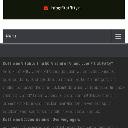
info@fitatfifty.nl
FIT AT FIFTY
Menu
Koffie en Vitaliteit na 50: Vriend of Vijand voor Fit at Fifty?
Hallo Fit at Fifty vrienden! Vandaag gaan we een van de meest
geliefde drankjes onder de loep nemen: koffie. Als het gaat om
vitaliteit en gezondheid na 50, komt de vraag vaak op: is koffie onze
vriend of vijand? Laten we dieper graven en ontdekken hoe dit
aromatische brouwsel ons kan beïnvloeden en wat het specifiek
betekent voor sporters en vitale mensen boven de 50.
Koffie na 50: Voordelen en Overwegingen:
Energieboost en Focus:
Koffie staat bekend om zijn vermogen om