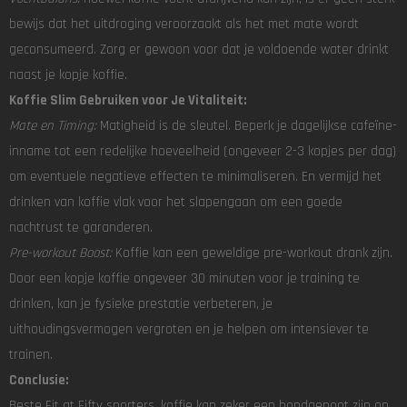
bewijs dat het uitdroging veroorzaakt als het met mate wordt
geconsumeerd. Zorg er gewoon voor dat je voldoende water drinkt
naast je kopje koffie.
Koffie Slim Gebruiken voor Je Vitaliteit:
Mate en Timing:
Matigheid is de sleutel. Beperk je dagelijkse cafeïne-
inname tot een redelijke hoeveelheid (ongeveer 2-3 kopjes per dag)
om eventuele negatieve effecten te minimaliseren. En vermijd het
drinken van koffie vlak voor het slapengaan om een goede
nachtrust te garanderen.
Pre-workout Boost:
Koffie kan een geweldige pre-workout drank zijn.
Door een kopje koffie ongeveer 30 minuten voor je training te
drinken, kan je fysieke prestatie verbeteren, je
uithoudingsvermogen vergroten en je helpen om intensiever te
trainen.
Conclusie:
Beste Fit at Fifty sporters, koffie kan zeker een bondgenoot zijn op