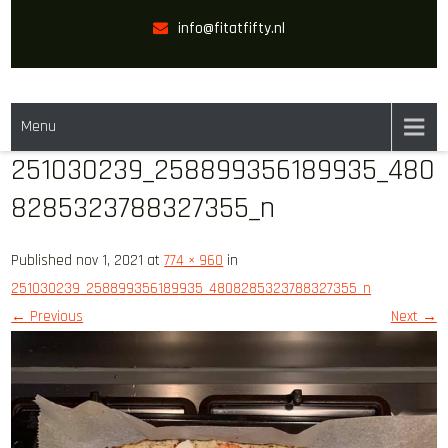
Skip
info@fitatfifty.nl
to
content
FIT AT FIFTY
Menu
251030239_258899356189935_480
8285323788327355_n
Published nov 1, 2021 at
774 × 960
in
251030239_258899356189935_4808285323788327355_n
← Previous
Next →