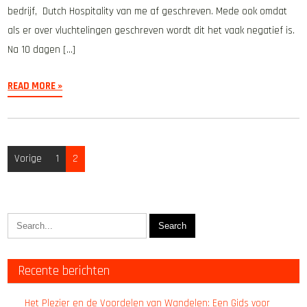
bedrijf, Dutch Hospitality van me af geschreven. Mede ook omdat
als er over vluchtelingen geschreven wordt dit het vaak negatief is.
Na 10 dagen […]
READ MORE »
Berichten
Vorige
1
2
paginering
Recente berichten
Het Plezier en de Voordelen van Wandelen: Een Gids voor