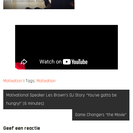
Motivation
| Tags:
Motivation
Bericht
Motivational Speaker Les Brown’s DJ Story “You’ve gotta be
navigatie
hungry!” (6 minutes)
Game Changers “the Movie”
Geef een reactie