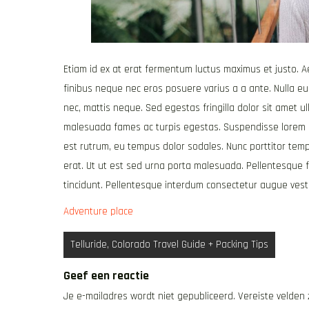
Etiam id ex at erat fermentum luctus maximus et justo. Aen
finibus neque nec eros posuere varius a a ante. Nulla e
nec, mattis neque. Sed egestas fringilla dolor sit amet u
malesuada fames ac turpis egestas. Suspendisse lorem ar
est rutrum, eu tempus dolor sodales. Nunc porttitor tem
erat. Ut ut est sed urna porta malesuada. Pellentesque feu
tincidunt. Pellentesque interdum consectetur augue vest
Adventure place
Bericht
Telluride, Colorado Travel Guide + Packing Tips
navigatie
Geef een reactie
Je e-mailadres wordt niet gepubliceerd.
Vereiste velden