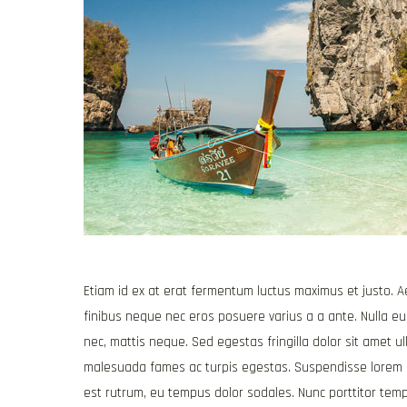
Etiam id ex at erat fermentum luctus maximus et justo. Aen
finibus neque nec eros posuere varius a a ante. Nulla e
nec, mattis neque. Sed egestas fringilla dolor sit amet u
malesuada fames ac turpis egestas. Suspendisse lorem ar
est rutrum, eu tempus dolor sodales. Nunc porttitor tem