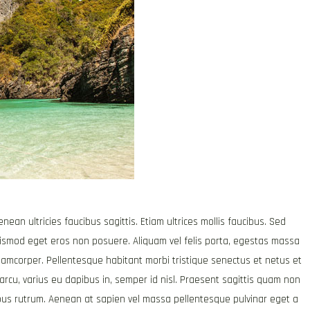
ean ultricies faucibus sagittis. Etiam ultrices mollis faucibus. Sed
uismod eget eros non posuere. Aliquam vel felis porta, egestas massa
llamcorper. Pellentesque habitant morbi tristique senectus et netus et
cu, varius eu dapibus in, semper id nisl. Praesent sagittis quam non
pus rutrum. Aenean at sapien vel massa pellentesque pulvinar eget a