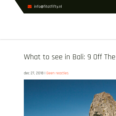
Skip
info@fitatfifty.nl
to
content
FIT AT FIFTY
What to see in Bali: 9 Off The
dec 27, 2018
|
Geen reacties