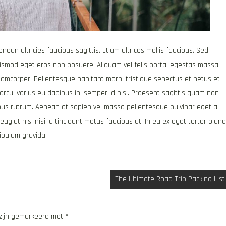
ean ultricies faucibus sagittis. Etiam ultrices mollis faucibus. Sed
uismod eget eros non posuere. Aliquam vel felis porta, egestas massa
llamcorper. Pellentesque habitant morbi tristique senectus et netus et
cu, varius eu dapibus in, semper id nisl. Praesent sagittis quam non
pus rutrum. Aenean at sapien vel massa pellentesque pulvinar eget a
giat nisl nisi, a tincidunt metus faucibus ut. In eu ex eget tortor bland
ibulum gravida.
The Ultimate Road Trip Packing List
 zijn gemarkeerd met
*